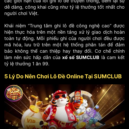
các giới hạn của lối ghi lô đề truyền thống, đem lại sự
dễ dàng, công khai cũng như tỷ lệ thưởng tốt nhất cho
người chơi Việt.
Khái niệm “Trung tâm ghi lô đề công nghệ cao” được
hiện thực hóa trên một nền tảng xử lý giao dịch hoàn
toàn tự động. Mỗi phiếu ghi của người chơi đều được
mã hóa, lưu trữ trên một hệ thống phân tán để đảm
bảo không thể can thiệp hay thay đổi. Cơ chế chính
làm nên sức hấp dẫn của
xổ số SUMCLUB
là cam kết
tỷ lệ thưởng 1 ăn 99.
5 Lý Do Nên Chơi Lô Đề Online Tại SUMCLUB