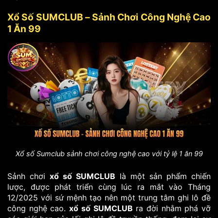
Xổ Số SUMCLUB – Sảnh Chơi Công Nghệ Cao
1 Ăn 99
Xổ số Sumclub sảnh chơi công nghệ cao với tỷ lệ 1 ăn 99
Sảnh chơi
xổ số SUMCLUB
là một sản phẩm chiến
lược, được phát triển cùng lúc ra mắt vào Tháng
12/2025 với sứ mệnh tạo nên một trung tâm ghi lô đề
công nghệ cao.
xổ số SUMCLUB
ra đời nhằm phá vỡ