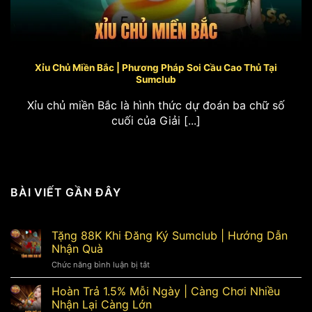
Xỉu Chủ Miền Bắc | Phương Pháp Soi Cầu Cao Thủ Tại
Sumclub
Xỉu chủ miền Bắc là hình thức dự đoán ba chữ số
cuối của Giải [...]
BÀI VIẾT GẦN ĐÂY
Tặng 88K Khi Đăng Ký Sumclub | Hướng Dẫn
Nhận Quà
Chức năng bình luận bị tắt
ở
Tặng
88K
Hoàn Trả 1.5% Mỗi Ngày | Càng Chơi Nhiều
Khi
Nhận Lại Càng Lớn
Đăng