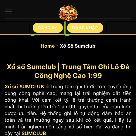
Bỏ
qua
nội
dung
ĐĂNG KÝ
ĐĂNG NHẬP
Home
-
Xổ Số Sumclub
Xổ số Sumclub | Trung Tâm Ghi Lô Đề
Công Nghệ Cao 1:99
Xổ số SUMCLUB
là trung tâm ghi lô đề trực tuyến ứng
dụng công nghệ cao, mang lại trải nghiệm đặt tiền
công khai. Với cam kết tỷ lệ trả thưởng cạnh tranh
nhất thị trường lên tới 1 ăn 99, quyền lợi của bạn luôn
được ưu tiên. Hệ thống ghi lô tự động đảm bảo an
toàn và trả thưởng ngay sau khi có kết quả. Hãy tự
mình trải nghiệm nền tảng xổ số hiện đại và đáng tin
cậy tại
SUMCLUB
.