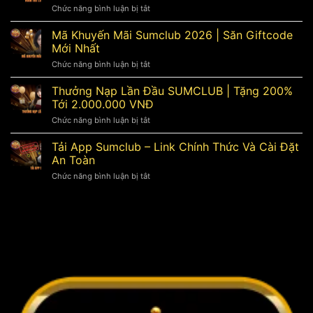
Ký
Chức năng bình luận bị tắt
ở
Sumclub
Hoàn
|
Trả
Mã Khuyến Mãi Sumclub 2026 | Săn Giftcode
Hướng
1.5%
Mới Nhất
Dẫn
Mỗi
Nhận
Ngày
Chức năng bình luận bị tắt
ở
Quà
|
Mã
Càng
Khuyến
Thưởng Nạp Lần Đầu SUMCLUB | Tặng 200%
Chơi
Mãi
Tới 2.000.000 VNĐ
Nhiều
Sumclub
Nhận
2026
Chức năng bình luận bị tắt
ở
Lại
|
Thưởng
Càng
Săn
Nạp
Tải App Sumclub – Link Chính Thức Và Cài Đặt
Lớn
Giftcode
Lần
An Toàn
Mới
Đầu
Nhất
SUMCLUB
Chức năng bình luận bị tắt
ở
|
Tải
Tặng
App
200%
Sumclub
Tới
–
2.000.000
Link
VNĐ
Chính
Thức
Và
Cài
Đặt
An
Toàn