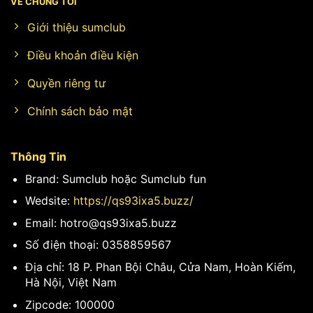
VỀ CHÚNG TÔI
Giới thiệu sumclub
Điều khoản điều kiện
Quyền riêng tư
Chính sách bảo mật
Thông Tin
Brand: Sumclub hoặc Sumclub fun
Wedsite:
https://qs93ixa5.buzz/
Email:
hotro@qs93ixa5.buzz
Số điện thoại: 0358859567
Địa chỉ: 18 P. Phan Bội Châu, Cửa Nam, Hoàn Kiếm,
Hà Nội, Việt Nam
Zipcode: 100000