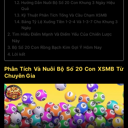
Hướng Dẫn Nuôi Bộ Số 20 Con Khung 3 Ngày Hiệu
Quả
Kỹ Thuật Phân Tích Tổng Và Cầu Chạm XSMB
Bảng Tỷ Lệ Xuống Tiền 1-2-4 Và 1-3-7 Cho Khung 3
Ngày
Tìm Hiểu Điểm Mạnh Và Điểm Yếu Của Chiến Lược
Này
Bộ Số 20 Con Rồng Bạch Kim Gợi Ý Hôm Nay
Lời kết
Phân Tích Và Nuôi Bộ Số 20 Con XSMB Từ
Chuyên Gia