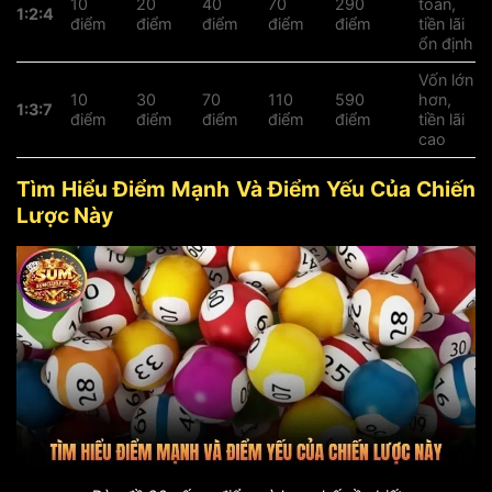
10
20
40
70
290
toàn,
1:2:4
điểm
điểm
điểm
điểm
điểm
tiền lãi
ổn định
Vốn lớn
10
30
70
110
590
hơn,
1:3:7
điểm
điểm
điểm
điểm
điểm
tiền lãi
cao
Tìm Hiểu Điểm Mạnh Và Điểm Yếu Của Chiến
Lược Này