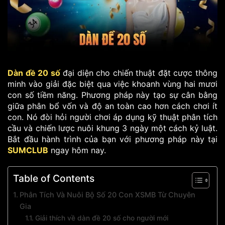
Dàn đề 20 số
đại diện cho chiến thuật đặt cược thông
minh vào giải đặc biệt qua việc khoanh vùng hai mươi
con số tiềm năng. Phương pháp này tạo sự cân bằng
giữa phân bổ vốn và độ an toàn cao hơn cách chơi ít
con. Nó đòi hỏi người chơi áp dụng kỹ thuật phân tích
cầu và chiến lược nuôi khung 3 ngày một cách kỷ luật.
Bắt đầu hành trình của bạn với phương pháp này tại
SUMCLUB
ngay hôm nay.
Table of Contents
Phân Tích Và Nuôi Bộ Số 20 Con XSMB Từ Chuyên
Gia
Giải thích về dàn đề 20 số cho người mới