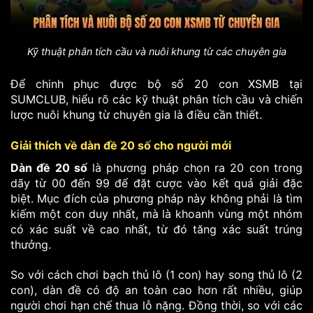
Kỹ thuật phân tích cầu và nuôi khung từ các chuyên gia
Để chinh phục được bộ số 20 con XSMB tại
SUMCLUB, hiểu rõ các kỹ thuật phân tích cầu và chiến
lược nuôi khung từ chuyên gia là điều cần thiết.
Giải thích về dàn đề 20 số cho người mới
Dàn đề 20 số
là phương pháp chọn ra 20 con trong
dãy từ 00 đến 99 để đặt cược vào kết quả giải đặc
biệt. Mục đích của phương pháp này không phải là tìm
kiếm một con duy nhất, mà là khoanh vùng một nhóm
có xác suất về cao nhất, từ đó tăng xác suất trúng
thưởng.
So với cách chơi bạch thủ lô (1 con) hay song thủ lô (2
con), dàn đề có độ an toàn cao hơn rất nhiều, giúp
người chơi hạn chế thua lỗ nặng. Đồng thời, so với các