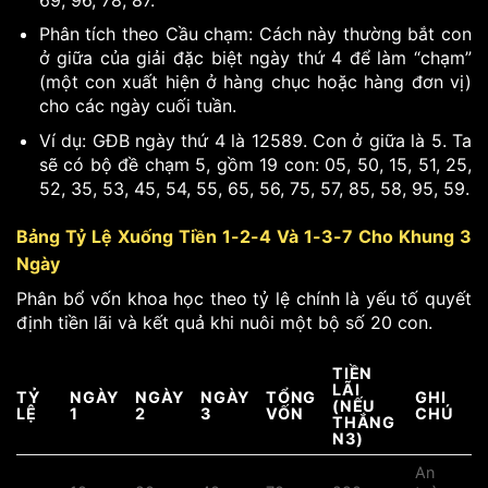
Phân tích theo Cầu chạm: Cách này thường bắt con
ở giữa của giải đặc biệt ngày thứ 4 để làm “chạm”
(một con xuất hiện ở hàng chục hoặc hàng đơn vị)
cho các ngày cuối tuần.
Ví dụ: GĐB ngày thứ 4 là 12589. Con ở giữa là 5. Ta
sẽ có bộ đề chạm 5, gồm 19 con: 05, 50, 15, 51, 25,
52, 35, 53, 45, 54, 55, 65, 56, 75, 57, 85, 58, 95, 59.
Bảng Tỷ Lệ Xuống Tiền 1-2-4 Và 1-3-7 Cho Khung 3
Ngày
Phân bổ vốn khoa học theo tỷ lệ chính là yếu tố quyết
định tiền lãi và kết quả khi nuôi một bộ số 20 con.
TIỀN
LÃI
TỶ
NGÀY
NGÀY
NGÀY
TỔNG
GHI
(NẾU
LỆ
1
2
3
VỐN
CHÚ
THẮNG
N3)
An