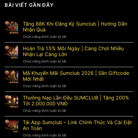
BÀI VIẾT GẦN ĐÂY
Tặng 88K Khi Đăng Ký Sumclub | Hướng Dẫn
Nhận Quà
Chức năng bình luận bị tắt
ở
Tặng
88K
Hoàn Trả 1.5% Mỗi Ngày | Càng Chơi Nhiều
Khi
Nhận Lại Càng Lớn
Đăng
Ký
Chức năng bình luận bị tắt
ở
Sumclub
Hoàn
|
Trả
Mã Khuyến Mãi Sumclub 2026 | Săn Giftcode
Hướng
1.5%
Mới Nhất
Dẫn
Mỗi
Nhận
Ngày
Chức năng bình luận bị tắt
ở
Quà
|
Mã
Càng
Khuyến
Thưởng Nạp Lần Đầu SUMCLUB | Tặng 200%
Chơi
Mãi
Tới 2.000.000 VNĐ
Nhiều
Sumclub
Nhận
2026
Chức năng bình luận bị tắt
ở
Lại
|
Thưởng
Càng
Săn
Nạp
Tải App Sumclub – Link Chính Thức Và Cài Đặt
Lớn
Giftcode
Lần
An Toàn
Mới
Đầu
Nhất
SUMCLUB
Chức năng bình luận bị tắt
ở