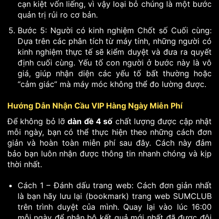
cạn kiệt vốn liếng, vì vậy loại bỏ chúng là một bước
quản trị rủi ro cơ bản.
Bước 5: Người có kinh nghiệm Chốt số Cuối cùng:
Dựa trên các phân tích từ máy tính, những người có
kinh nghiệm thực tế sẽ kiểm duyệt và đưa ra quyết
định cuối cùng. Yếu tố con người ở bước này là vô
giá, giúp nhận diện các yếu tố bất thường hoặc
“cảm giác” mà máy móc không thể đo lường được.
Hướng Dẫn Nhận Cầu VIP Hàng Ngày Miễn Phí
Để không bỏ lỡ
dàn đề 4 số
chất lượng được cập nhật
mỗi ngày, bạn có thể thực hiện theo những cách đơn
giản và hoàn toàn miễn phí sau đây. Cách này đảm
bảo bạn luôn nhận được thông tin nhanh chóng và kịp
thời nhất.
Cách 1 – Đánh dấu trang web: Cách đơn giản nhất
là bạn hãy lưu lại (bookmark) trang web SUMCLUB
trên trình duyệt của mình. Quay lại vào lúc 16:00
mỗi ngày để nhận bộ kết quả mới nhất đã được đội