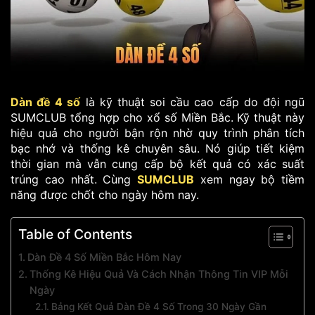
Dàn đề 4 số
là kỹ thuật soi cầu cao cấp do đội ngũ
SUMCLUB tổng hợp cho xổ số Miền Bắc. Kỹ thuật này
hiệu quả cho người bận rộn nhờ quy trình phân tích
bạc nhớ và thống kê chuyên sâu. Nó giúp tiết kiệm
thời gian mà vẫn cung cấp bộ kết quả có xác suất
trúng cao nhất. Cùng
SUMCLUB
xem ngay bộ tiềm
năng được chốt cho ngày hôm nay.
Table of Contents
Dàn Đề 4 Số Miền Bắc Hôm Nay
Thống Kê Hiệu Quả Và Cách Nhận Thông Tin VIP Mỗi
Ngày
Bảng Kết Quả Dàn Đề 4 Số Trong 30 Ngày Gần