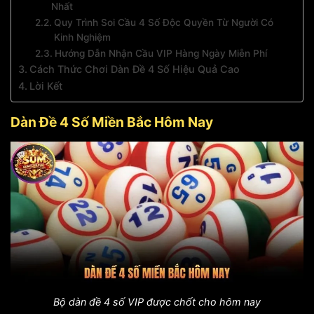
Nhất
Quy Trình Soi Cầu 4 Số Độc Quyền Từ Người Có
Kinh Nghiệm
Hướng Dẫn Nhận Cầu VIP Hàng Ngày Miễn Phí
Cách Thức Chơi Dàn Đề 4 Số Hiệu Quả Cao
Lời Kết
Dàn Đề 4 Số Miền Bắc Hôm Nay
Bộ dàn đề 4 số VIP được chốt cho hôm nay