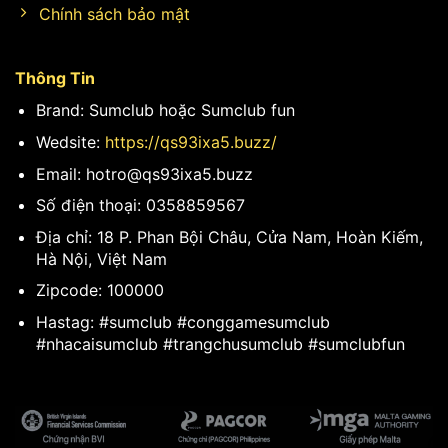
Chính sách bảo mật
Thông Tin
Brand: Sumclub hoặc Sumclub fun
Wedsite:
https://qs93ixa5.buzz/
Email:
hotro@qs93ixa5.buzz
Số điện thoại: 0358859567
Địa chỉ: 18 P. Phan Bội Châu, Cửa Nam, Hoàn Kiếm,
Hà Nội, Việt Nam
Zipcode: 100000
Hastag: #sumclub #conggamesumclub
#nhacaisumclub #trangchusumclub #sumclubfun