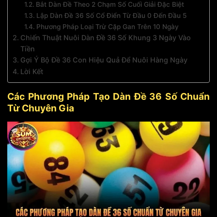
Bắt Dàn Đề Theo 2 Chạm Số Cuối Giải Đặc Biệt
Lập Dàn Đề 36 Số Cổ Điển Từ Đầu 0 Đến Đầu 5
Phương Pháp Loại Trừ Cặp Gan Trên 10 Ngày
Chiến Thuật Nuôi Dàn Đề 36 Số Khung 3 Ngày Vào
Tiền
Gợi Ý Bộ Đề 36 Con Hiệu Quả Để Nuôi Hàng Ngày
Lời Kết
Các Phương Pháp Tạo Dàn Đề 36 Số Chuẩn
Từ Chuyên Gia