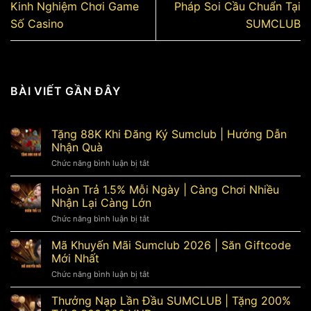
Kinh Nghiệm Chơi Game
Pháp Soi Cầu Chuẩn Tại
Số Casino
SUMCLUB
BÀI VIẾT GẦN ĐÂY
Tặng 88K Khi Đăng Ký Sumclub | Hướng Dẫn
Nhận Quà
Chức năng bình luận bị tắt
ở
Tặng
88K
Hoàn Trả 1.5% Mỗi Ngày | Càng Chơi Nhiều
Khi
Nhận Lại Càng Lớn
Đăng
Ký
Chức năng bình luận bị tắt
ở
Sumclub
Hoàn
|
Trả
Mã Khuyến Mãi Sumclub 2026 | Săn Giftcode
Hướng
1.5%
Mới Nhất
Dẫn
Mỗi
Nhận
Ngày
Chức năng bình luận bị tắt
ở
Quà
|
Mã
Càng
Khuyến
Thưởng Nạp Lần Đầu SUMCLUB | Tặng 200%
Chơi
Mãi