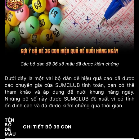
Các bộ dàn đề 36 số mẫu đã được kiểm chứng
Dưới đây là một vài bộ dàn đề hiệu quả cao đã được
các chuyên gia của SUMCLUB tính toán, bạn có thể
tham khảo và áp dụng để nuôi khung hàng ngày.
Những bộ số này được SUMCLUB đề xuất vì có tính
ổn định cao và đã được kiểm chứng qua thời gian.
TÊN
BỘ
CHI TIẾT BỘ 36 CON
ĐỀ
MẪU