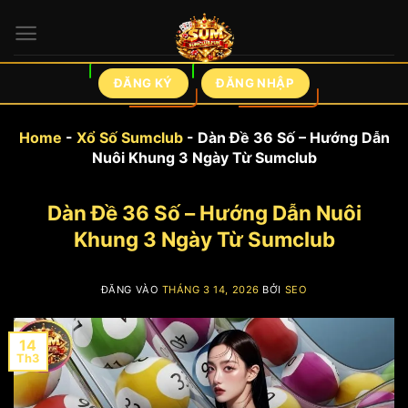
Bỏ
qua
nội
dung
ĐĂNG KÝ
ĐĂNG NHẬP
Home
-
Xổ Số Sumclub
-
Dàn Đề 36 Số – Hướng Dẫn
Nuôi Khung 3 Ngày Từ Sumclub
Dàn Đề 36 Số – Hướng Dẫn Nuôi
Khung 3 Ngày Từ Sumclub
ĐĂNG VÀO
THÁNG 3 14, 2026
BỞI
SEO
14
Th3