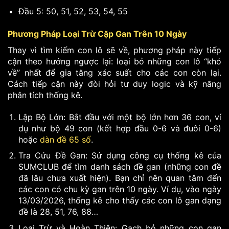
Đầu 5: 50, 51, 52, 53, 54, 55
Phương Pháp Loại Trừ Cặp Gan Trên 10 Ngày
Thay vì tìm kiếm con lô sẽ về, phương pháp này tiếp
cận theo hướng ngược lại: loại bỏ những con lô “khó
về” nhất để gia tăng xác suất cho các con còn lại.
Cách tiếp cận này đòi hỏi tư duy logic và kỹ năng
phân tích thống kê.
Lập Bộ Lớn: Bắt đầu với một bộ lớn hơn 36 con, ví
dụ như bộ 49 con (kết hợp đầu 0-6 và đuôi 0-6)
hoặc
dàn đề 65 số
.
Tra Cứu Đề Gan: Sử dụng công cụ thống kê của
SUMCLUB để tìm danh sách đề gan (những con đề
đã lâu chưa xuất hiện). Bạn chỉ nên quan tâm đến
các con có chu kỳ gan trên 10 ngày. Ví dụ, vào ngày
13/03/2026, thống kê cho thấy các con lô gan dạng
đề là 28, 51, 76, 88…
Loại Trừ và Hoàn Thiện: Gạch bỏ những con gan