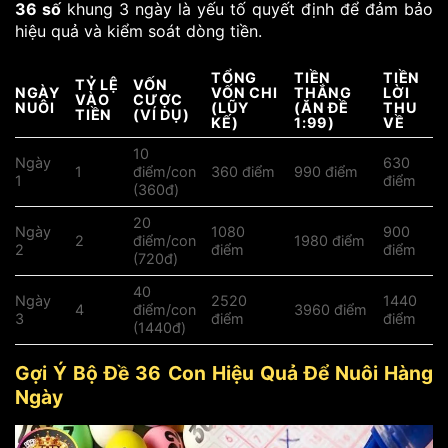
36 số
khung 3 ngày là yếu tố quyết định để đảm bảo
hiệu quả và kiểm soát dòng tiền.
TỔNG
TIỀN
TIỀN
TỶ LỆ
VỐN
NGÀY
VỐN CHI
THẮNG
LỜI
VÀO
CƯỢC
NUÔI
(LŨY
(ĂN ĐỀ
THU
TIỀN
(VÍ DỤ)
KẾ)
1:99)
VỀ
10
Ngày
630
1
điểm/con
360 điểm
990 điểm
1
điểm
(360đ)
20
Ngày
1080
900
2
điểm/con
1980 điểm
2
điểm
điểm
(720đ)
40
Ngày
2520
1440
4
điểm/con
3960 điểm
3
điểm
điểm
(1440đ)
Gợi Ý Bộ Đề 36 Con Hiệu Quả Để Nuôi Hàng
Ngày