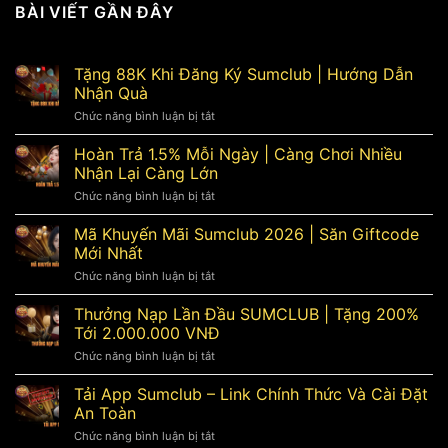
BÀI VIẾT GẦN ĐÂY
Tặng 88K Khi Đăng Ký Sumclub | Hướng Dẫn
Nhận Quà
Chức năng bình luận bị tắt
ở
Tặng
88K
Hoàn Trả 1.5% Mỗi Ngày | Càng Chơi Nhiều
Khi
Nhận Lại Càng Lớn
Đăng
Ký
Chức năng bình luận bị tắt
ở
Sumclub
Hoàn
|
Trả
Mã Khuyến Mãi Sumclub 2026 | Săn Giftcode
Hướng
1.5%
Mới Nhất
Dẫn
Mỗi
Nhận
Ngày
Chức năng bình luận bị tắt
ở
Quà
|
Mã
Càng
Khuyến
Thưởng Nạp Lần Đầu SUMCLUB | Tặng 200%
Chơi
Mãi
Tới 2.000.000 VNĐ
Nhiều
Sumclub
Nhận
2026
Chức năng bình luận bị tắt
ở
Lại
|
Thưởng
Càng
Săn
Nạp
Tải App Sumclub – Link Chính Thức Và Cài Đặt
Lớn
Giftcode
Lần
An Toàn
Mới
Đầu
Nhất
SUMCLUB
Chức năng bình luận bị tắt
ở
|