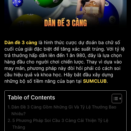
Dàn đề 3 càng
là hình thức cược dự đoán ba chữ số
cuối của giải đặc biệt để tăng xác suất trúng. Với tỷ lệ
trả thưởng hấp dẫn lên đến 1 ăn 980, đây là lựa chọn
hàng đầu cho người chơi chiến lược. Thay vì dựa vào
may mắn, phương pháp này đòi hỏi phải có cách soi
cầu hiệu quả và khoa học. Hãy bắt đầu xây dựng
những bộ số tiềm năng của bạn tại
SUMCLUB
.
Table of Contents
Dàn Đề 3 Càng Gồm Những Gì Và Tỷ Lệ Thưởng Bao
Nhiêu?
5 Phương Pháp Soi Cầu 3 Càng Cải Thiện Tỷ Lệ
Thắng