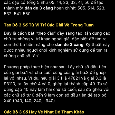
các cặp có tổng 5 như 05, 14, 23, 32, 41, 50 để tạo
thành một
dàn đề 3 càng
hoàn chỉnh: 505, 514, 523,
532, 541, 550.
Tạo Bộ 3 Số Từ Vị Trí Các Giải Về Trong Tuần
Đây là cách bắt “theo cầu” đầy sáng tạo, tận dụng các
chữ từ những vị trí khác ngoài giải đặc biệt để tìm ra
con thứ ba tiềm năng cho
dàn đề 3 càng
. Kỹ thuật này
được nhiều người chơi kinh nghiệm sử dụng để tìm ra
những chữ số “ẩn”.
Phương pháp thực hiện như sau: Lấy chữ số đầu tiên
của giải ba.1 và chữ cuối cùng của giải ba.3 để ghép
lại với nhau. Ví dụ, nếu giải 3.1 là 47821 và giải 3.3 là
93110, ta lấy chữ 4 và 0, ghép lại thành cặp 40. Ta sẽ
dùng cặp 40 này làm hai chữ số cuối, sau đó ghép với
các chữ số từ 0 đến 9 làm con số đầu tiên để tạo bộ
X40 (040, 140, 240,…940).
Các Bộ 3 Số Hay Về Nhất Để Tham Khảo