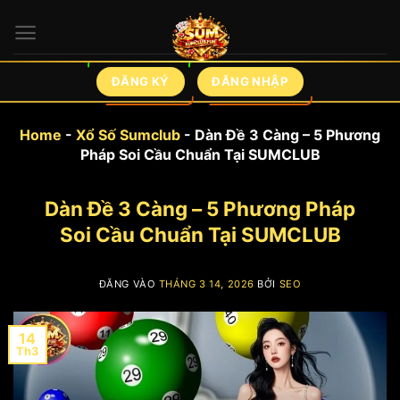
Bỏ
qua
nội
dung
ĐĂNG KÝ
ĐĂNG NHẬP
Home
-
Xổ Số Sumclub
-
Dàn Đề 3 Càng – 5 Phương
Pháp Soi Cầu Chuẩn Tại SUMCLUB
Dàn Đề 3 Càng – 5 Phương Pháp
Soi Cầu Chuẩn Tại SUMCLUB
ĐĂNG VÀO
THÁNG 3 14, 2026
BỞI
SEO
14
Th3