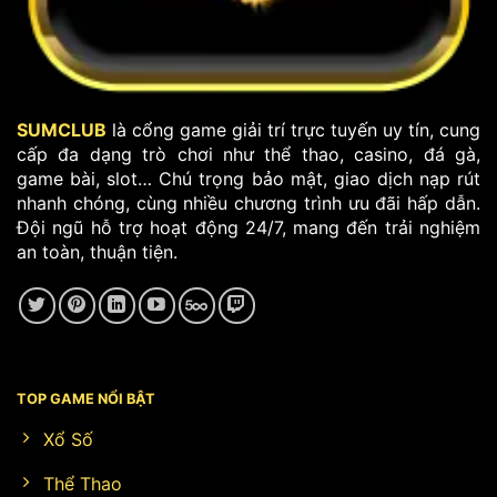
SUMCLUB
là cổng game giải trí trực tuyến uy tín, cung
cấp đa dạng trò chơi như thể thao, casino, đá gà,
game bài, slot… Chú trọng bảo mật, giao dịch nạp rút
nhanh chóng, cùng nhiều chương trình ưu đãi hấp dẫn.
Đội ngũ hỗ trợ hoạt động 24/7, mang đến trải nghiệm
an toàn, thuận tiện.
TOP GAME NỔI BẬT
Xổ Số
Thể Thao