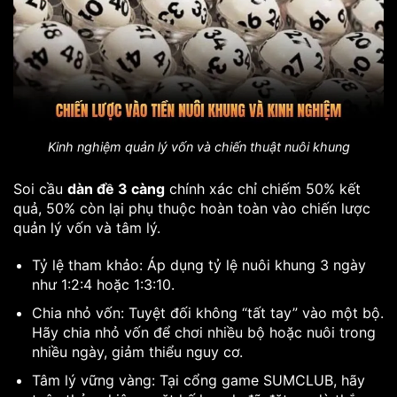
Kinh nghiệm quản lý vốn và chiến thuật nuôi khung
Soi cầu
dàn đề 3 càng
chính xác chỉ chiếm 50% kết
quả, 50% còn lại phụ thuộc hoàn toàn vào chiến lược
quản lý vốn và tâm lý.
Tỷ lệ tham khảo: Áp dụng tỷ lệ nuôi khung 3 ngày
như 1:2:4 hoặc 1:3:10.
Chia nhỏ vốn: Tuyệt đối không “tất tay” vào một bộ.
Hãy chia nhỏ vốn để chơi nhiều bộ hoặc nuôi trong
nhiều ngày, giảm thiểu nguy cơ.
Tâm lý vững vàng: Tại cổng game SUMCLUB, hãy