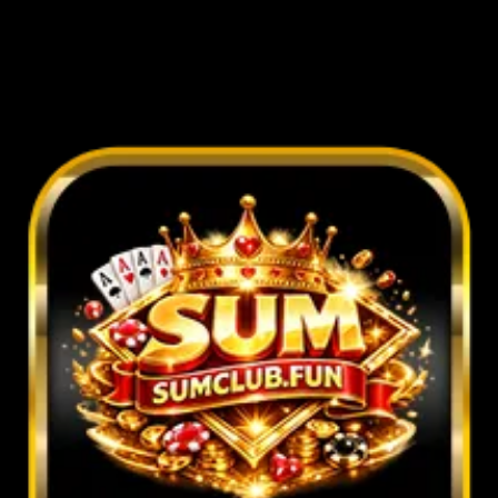
Tải
Tặng
App
200%
Sumclub
Tới
–
2.000.000
Link
VNĐ
Chính
Thức
Và
Cài
Đặt
An
Toàn