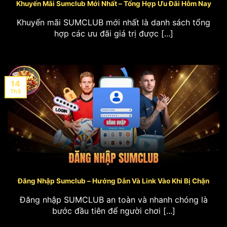
Khuyến Mãi Sumclub Mới Nhất – Tổng Hợp Ưu Đãi Hôm Nay
Khuyến mãi SUMCLUB mới nhất là danh sách tổng
hợp các ưu đãi giá trị được [...]
14
Th3
Đăng Nhập Sumclub – Hướng Dẫn Và Link Vào Khi Bị Chặn
Đăng nhập SUMCLUB an toàn và nhanh chóng là
bước đầu tiên để người chơi [...]