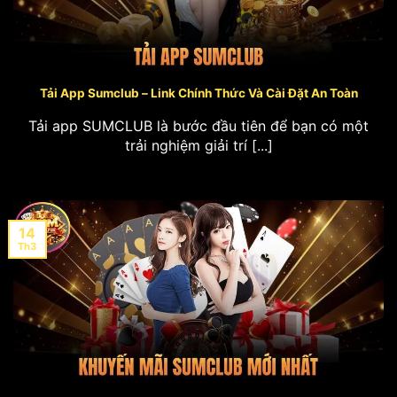
Tải App Sumclub – Link Chính Thức Và Cài Đặt An Toàn
Tải app SUMCLUB là bước đầu tiên để bạn có một
trải nghiệm giải trí [...]
14
Th3