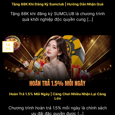
Tặng 88K Khi Đăng Ký Sumclub | Hướng Dẫn Nhận Quà
Tặng 88K khi đăng ký SUMCLUB là chương trình
quà khởi nghiệp độc quyền cung [...]
14
Th3
Hoàn Trả 1.5% Mỗi Ngày | Càng Chơi Nhiều Nhận Lại Càng
Lớn
Chương trình hoàn trả 1.5% mỗi ngày là chính sách
ưu đãi đặc quyền được [...]