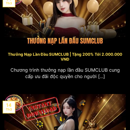
Th3
Thưởng Nạp Lần Đầu SUMCLUB | Tặng 200% Tới 2.000.000
VNĐ
Chương trình thưởng nạp lần đầu SUMCLUB cung
cấp ưu đãi độc quyền cho người [...]
14
Th3