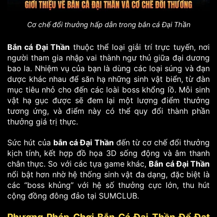
Cơ chế đổi thưởng hấp dẫn trong bắn cá Đại Thần
Bắn cá Đại Thần
thuộc thể loại giải trí trực tuyến, nơi
người tham gia nhập vai thành ngư thủ giữa đại dương
bao la. Nhiệm vụ của bạn là dùng các loại súng và đạn
dược khác nhau để săn hạ những sinh vật biển, từ đàn
mục tiêu nhỏ cho đến các loài boss khổng lồ. Mỗi sinh
vật hạ gục được sẽ đem lại một lượng điểm thưởng
tương ứng, và điểm này có thể quy đổi thành phần
thưởng giá trị thực.
Sức hút của
bắn cá Đại Thần
đến từ cơ chế đổi thưởng
kịch tính, kết hợp đồ họa 3D sống động và âm thanh
chân thực. So với các tựa game khác,
Bắn cá Đại Thần
nổi bật hơn nhờ hệ thống sinh vật đa dạng, đặc biệt là
các “boss khủng” với hệ số thưởng cực lớn, thu hút
cộng đồng đông đảo tại SUMCLUB.
Phương Pháp Chơi Bắn Cá Đại Thần Để Đạt