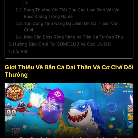
Ưu
Bảng Thưởng Chi Tiết Của Các Loại Sinh Vật Và
Boss Khủng Trong Game
Tận Dụng Tính Năng Đặc Biệt Để Cải Thiện Ván
Chơi
Mẹo Săn Boss Rồng Vàng Và Tiên Cá Từ Cao Thủ
Hướng Dẫn Chơi Tại SUMCLUB Và Các Ưu Đãi
Lời Kết
Giới Thiệu Về Bắn Cá Đại Thần Và Cơ Chế Đổi
Thưởng