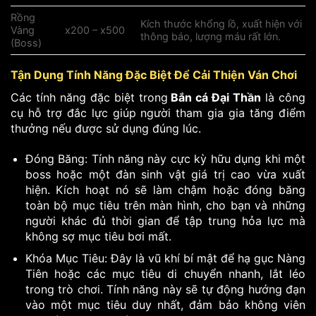
Rồng
Kích thước khổng lồ, xuất hiện với
Vàng
x200 – x500
thông báo, lượng máu rất lớn.
(Boss)
Tận Dụng Tính Năng Đặc Biệt Để Cải Thiện Ván Chơi
Các tính năng đặc biệt trong
Bắn cá Đại Thần
là công
cụ hỗ trợ đắc lực giúp người tham gia gia tăng điểm
thưởng nếu được sử dụng đúng lúc.
Đóng Băng: Tính năng này cực kỳ hữu dụng khi một
boss hoặc một đàn sinh vật giá trị cao vừa xuất
hiện. Kích hoạt nó sẽ làm chậm hoặc đóng băng
toàn bộ mục tiêu trên màn hình, cho bạn và những
người khác đủ thời gian để tập trung hỏa lực mà
không sợ mục tiêu bơi mất.
Khóa Mục Tiêu: Đây là vũ khí bí mật để hạ gục Nàng
Tiên hoặc các mục tiêu di chuyển nhanh, lắt léo
trong trò chơi. Tính năng này sẽ tự động hướng đạn
vào một mục tiêu duy nhất, đảm bảo không viên