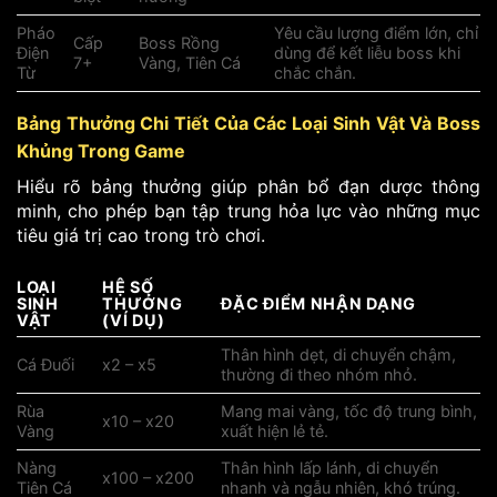
Pháo
Yêu cầu lượng điểm lớn, chỉ
Cấp
Boss Rồng
Điện
dùng để kết liễu boss khi
7+
Vàng, Tiên Cá
Từ
chắc chắn.
Bảng Thưởng Chi Tiết Của Các Loại Sinh Vật Và Boss
Khủng Trong Game
Hiểu rõ bảng thưởng giúp phân bổ đạn dược thông
minh, cho phép bạn tập trung hỏa lực vào những mục
tiêu giá trị cao trong trò chơi.
LOẠI
HỆ SỐ
SINH
THƯỞNG
ĐẶC ĐIỂM NHẬN DẠNG
VẬT
(VÍ DỤ)
Thân hình dẹt, di chuyển chậm,
Cá Đuối
x2 – x5
thường đi theo nhóm nhỏ.
Rùa
Mang mai vàng, tốc độ trung bình,
x10 – x20
Vàng
xuất hiện lẻ tẻ.
Nàng
Thân hình lấp lánh, di chuyển
x100 – x200
Tiên Cá
nhanh và ngẫu nhiên, khó trúng.