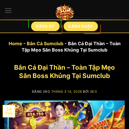
Bỏ
qua
nội
dung
ĐĂNG KÝ
ĐĂNG NHẬP
Home
-
Bắn Cá Sumclub
-
Bắn Cá Đại Thần – Toàn
Tập Mẹo Săn Boss Khủng Tại Sumclub
Bắn Cá Đại Thần – Toàn Tập Mẹo
Săn Boss Khủng Tại Sumclub
ĐĂNG VÀO
THÁNG 3 14, 2026
BỞI
SEO
14
Th3