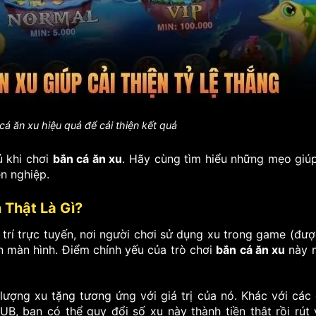
á ăn xu hiệu quả để cải thiện kết quả
ủ khi chơi
bắn cá ăn xu
. Hãy cùng tìm hiểu những mẹo giú
n nghiệp.
 Thật Là Gì?
ải trí trực tuyến, nơi người chơi sử dụng xu trong game (đư
rên màn hình. Điểm chính yếu của trò chơi
bắn cá ăn xu
này 
 lượng xu tặng tương ứng với giá trị của nó. Khác với cá
UB, bạn có thể quy đổi số xu này thành tiền thật rồi rút 