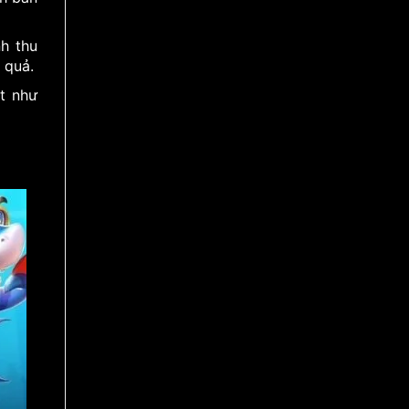
h thu
 quả.
t như