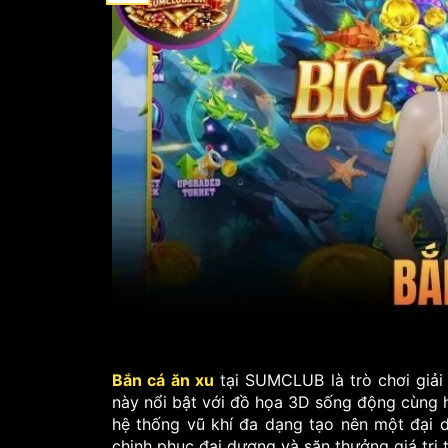
Bắn cá ăn xu
tại SUMCLUB là trò chơi giải 
này nổi bật với đồ họa 3D sống động cùng ha
hệ thống vũ khí đa dạng tạo nên một đại d
chinh phục đại dương và săn thưởng giá trị 