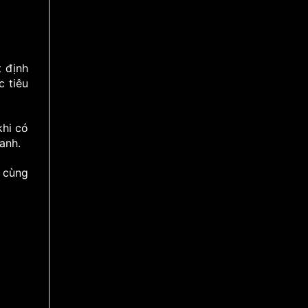
t định
c tiêu
khi có
anh.
c cùng