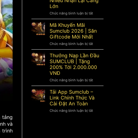
Nhiều Nhận Lại Càng
Sumclub
Lớn
|
Chức năng bình luận bị tắt
ở
Hướng
Hoàn
Dẫn
Trả
Nhận
Mã Khuyến Mãi
1.5%
Quà
Sumclub 2026 | Săn
Mỗi
Giftcode Mới Nhất
Ngày
|
Chức năng bình luận bị tắt
ở
Càng
Mã
Chơi
Khuyến
Thưởng Nạp Lần Đầu
Nhiều
Mãi
Nhận
SUMCLUB | Tặng
Sumclub
Lại
200% Tới 2.000.000
2026
Càng
|
VNĐ
Lớn
Săn
Chức năng bình luận bị tắt
ở
Giftcode
Thưởng
Mới
Nạp
Nhất
Tải App Sumclub –
Lần
Link Chính Thức Và
Đầu
Cài Đặt An Toàn
SUMCLUB
|
Chức năng bình luận bị tắt
ở
Tặng
Tải
n tảng
200%
App
Tới
anh và
Sumclub
2.000.000
–
 trình
VNĐ
Link