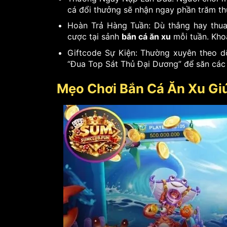
cá đổi thưởng sẽ nhận ngay phần trăm thư
Hoàn Trả Hàng Tuần: Dù thắng hay thua
cược tại sảnh
bắn cá ăn xu
mỗi tuần. Kho
Giftcode Sự Kiện: Thường xuyên theo dõ
“Đua Top Sát Thủ Đại Dương” để săn các mã
Mẹo Chơi Bắn Cá Ăn Xu Giú