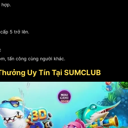
 hợp.
cấp 5 trở lên.
c
om, tấn công cùng người khác.
Thưởng Uy Tín Tại SUMCLUB