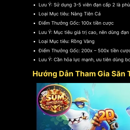
Lưu Ý: Sử dụng 3-5 viên đạn cấp 2 là phù
Loại Mục tiêu: Nàng Tiên Cá
Điểm Thưởng Gốc: 100x tiền cược
Lưu Ý: Mục tiêu giá trị cao, nên dùng đạn 
Loại Mục tiêu: Rồng Vàng
Điểm Thưởng Gốc: 200x – 500x tiền cượ
Lưu Ý: Cần hỏa lực mạnh, ưu tiên dùng b
Hướng Dẫn Tham Gia Săn 