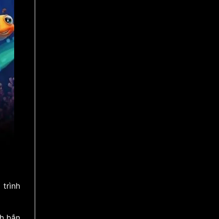
 trình
nh bắn