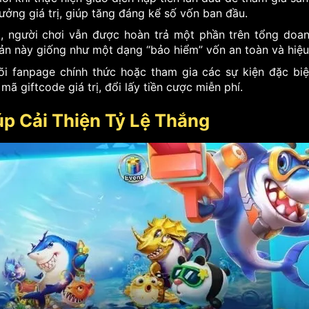
ởng giá trị, giúp tăng đáng kể số vốn ban đầu.
, người chơi vẫn được hoàn trả một phần trên tổng doan
ản này giống như một dạng “bảo hiểm” vốn an toàn và hiệu
i fanpage chính thức hoặc tham gia các sự kiện đặc biệ
 giftcode giá trị, đổi lấy tiền cược miễn phí.
p Cải Thiện Tỷ Lệ Thắng