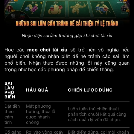
Nhận diện sai lầm thường gặp khi chơi tài xỉu
Học các
mẹo chơi tài xỉu
sẽ trở nên vô nghĩa nếu
người chơi không nhận biết để né tránh các sai lầm
phổ biến. Nhận thức được những lỗi này cũng quan
trọng như học các phương pháp để chiến thắng.
SAI
LẦM
HẬU QUẢ
CHIẾN LƯỢC ĐÚNG
PHỔ
BIẾN
Đặt tiền
Mất phương
Luôn tuân thủ chiến thuật
theo
hướng, thua lỗ
phân tích chuỗi kết quả cùng
cảm
cược nhanh
cách quản lý vốn đã chọn.
tính
chóng
Cố gắng
Rơi vào vòng xoáy
Biết điểm dừng, coi mỗi khoản