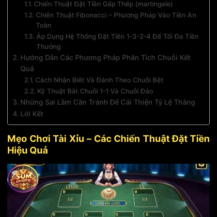
Chiến Thuật Đặt Tiền Gấp Thếp (martingale)
Chiến Thuật Fibonacci – Phương Pháp Vào Tiền An
Toàn
Áp Dụng Hệ Thống Đặt Tiền 1-3-2-4 Để Tối Đa Tiền
Thưởng
Hướng Dẫn Các Phương Pháp Phân Tích Chuỗi Kết
Quả
Cách Nhận Biết Và Đánh Theo Chuỗi Bệt
Kỹ Thuật Bắt Chuỗi 1-1 Và Chuỗi Đảo
Những Sai Lầm Cần Tránh Để Cải Thiện Tỷ Lệ Thắng
Lời Kết
Mẹo Chơi Tài Xỉu – Các Chiến Thuật Đặt Tiền
Hiệu Quả