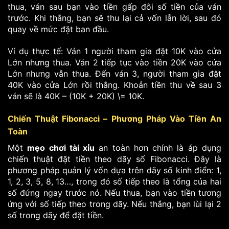
thua, ván sau bạn vào tiền gấp đôi số tiền của ván
trước. Khi thắng, bạn sẽ thu lại cả vốn lẫn lời, sau đó
quay về mức đặt ban đầu.
Ví dụ thực tế: Ván 1 người tham gia đặt 10K vào cửa
Lớn nhưng thua. Ván 2 tiếp tục vào tiền 20K vào cửa
Lớn nhưng vẫn thua. Đến ván 3, người tham gia đặt
40K vào cửa Lớn rồi thắng. Khoản tiền thu về sau 3
ván sẽ là 40K – (10K + 20K) \= 10K.
Chiến Thuật Fibonacci – Phương Pháp Vào Tiền An
Toàn
Một
mẹo chơi tài xỉu
an toàn hơn chính là áp dụng
chiến thuật đặt tiền theo dãy số Fibonacci. Đây là
phương pháp quản lý vốn dựa trên dãy số kinh điển: 1,
1, 2, 3, 5, 8, 13…, trong đó số tiếp theo là tổng của hai
số đứng ngay trước nó. Nếu thua, bạn vào tiền tương
ứng với số tiếp theo trong dãy. Nếu thắng, bạn lùi lại 2
số trong dãy để đặt tiền.