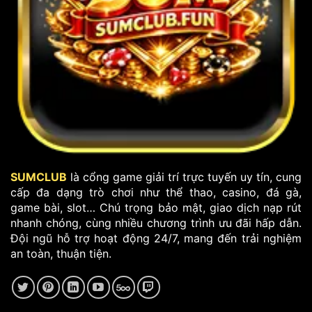
SUMCLUB
là cổng game giải trí trực tuyến uy tín, cung
cấp đa dạng trò chơi như thể thao, casino, đá gà,
game bài, slot… Chú trọng bảo mật, giao dịch nạp rút
nhanh chóng, cùng nhiều chương trình ưu đãi hấp dẫn.
Đội ngũ hỗ trợ hoạt động 24/7, mang đến trải nghiệm
an toàn, thuận tiện.