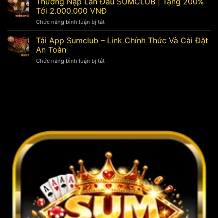
Thưởng Nạp Lần Đầu SUMCLUB | Tặng 200%
Chơi
Mãi
Tới 2.000.000 VNĐ
Nhiều
Sumclub
Nhận
2026
Chức năng bình luận bị tắt
ở
Lại
|
Thưởng
Càng
Săn
Nạp
Tải App Sumclub – Link Chính Thức Và Cài Đặt
Lớn
Giftcode
Lần
An Toàn
Mới
Đầu
Nhất
SUMCLUB
Chức năng bình luận bị tắt
ở
|
Tải
Tặng
App
200%
Sumclub
Tới
–
2.000.000
Link
VNĐ
Chính
Thức
Và
Cài
Đặt
An
Toàn