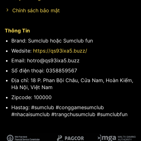
Chính sách bảo mật
Thông Tin
Brand: Sumclub hoặc Sumclub fun
Wedsite:
https://qs93ixa5.buzz/
Email:
hotro@qs93ixa5.buzz
Số điện thoại: 0358859567
Địa chỉ: 18 P. Phan Bội Châu, Cửa Nam, Hoàn Kiếm,
Hà Nội, Việt Nam
Zipcode: 100000
Hastag: #sumclub #conggamesumclub
#nhacaisumclub #trangchusumclub #sumclubfun